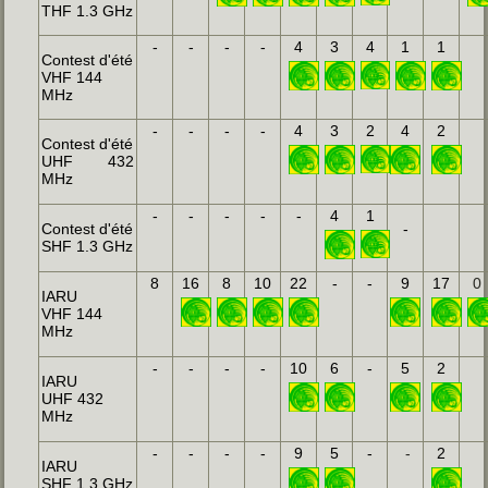
THF 1.3 GHz
-
-
-
-
4
3
4
1
1
Contest d'été
VHF 144
MHz
-
-
-
-
4
3
2
4
2
Contest d'été
UHF 432
MHz
-
-
-
-
-
4
1
Contest d'été
-
SHF 1.3 GHz
8
16
8
10
22
-
-
9
17
0
IARU
VHF 144
MHz
-
-
-
-
10
6
-
5
2
IARU
UHF 432
MHz
-
-
-
-
9
5
-
-
2
IARU
SHF 1.3 GHz