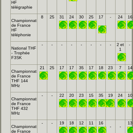
HF
télégraphie
8
25
31
24
30
25
17
-
24
16
Championnat
de France
HF
téléphonie
-
-
-
-
-
-
-
-
2 et
-
National THF
1
- Trophée
F3SK
21
25
17
17
35
17
18
23
7
14
Championnat
de France
THF 144
MHz
-
-
22
20
23
15
35
19
24
10
Championnat
de France
THF 432
MHz
-
-
19
18
12
11
16
13
Championnat
-
-
de France