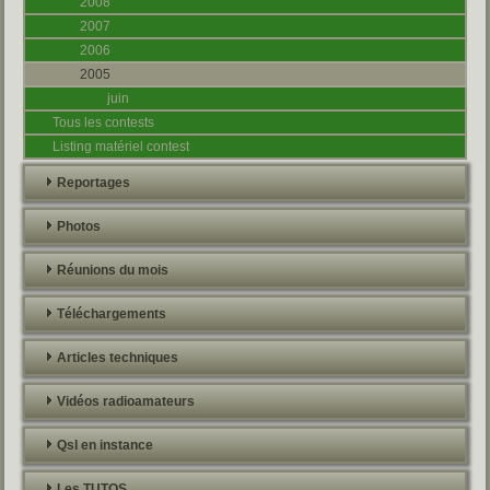
2008
2007
2006
2005
juin
Tous les contests
Listing matériel contest
Reportages
Photos
Réunions du mois
Téléchargements
Articles techniques
Vidéos radioamateurs
Qsl en instance
Les TUTOS