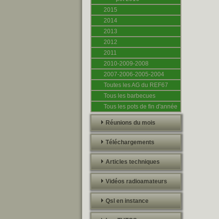
2015
2014
2013
2012
2011
2010-2009-2008
2007-2006-2005-2004
Toutes les AG du REF67
Tous les barbecues
Tous les pots de fin d'année
Réunions du mois
Téléchargements
Articles techniques
Vidéos radioamateurs
Qsl en instance