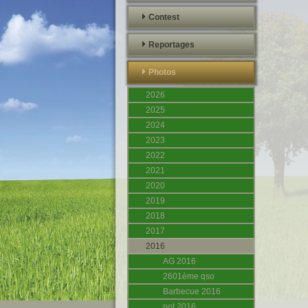
Contest
Reportages
Photos
2026
2025
2024
2023
2022
2021
2020
2019
2018
2017
2016
AG 2016
2601ème qso
Barbecue 2016
pot 2016