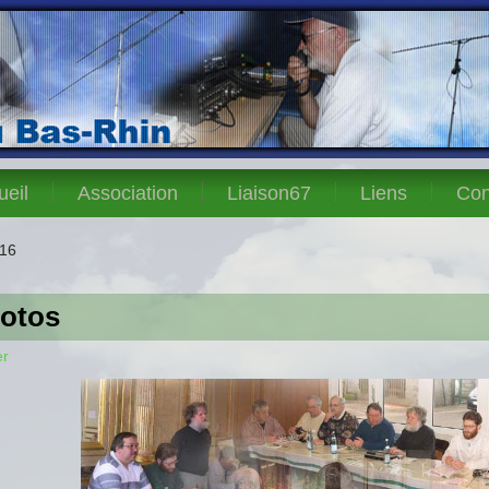
ueil
Association
Liaison67
Liens
Con
16
otos
er