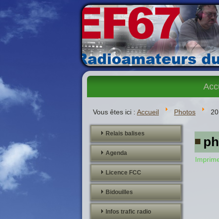
Acc
Vous êtes ici :
Accueil
Photos
20
Relais balises
ph
Agenda
Imprim
Licence FCC
Bidouilles
Infos trafic radio