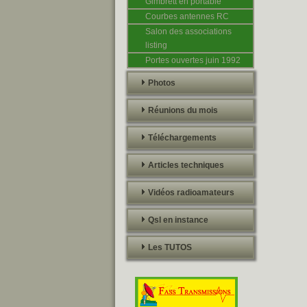
Gimbrett en portable
Courbes antennes RC
Salon des associations
listing
Portes ouvertes juin 1992
Photos
Réunions du mois
Téléchargements
Articles techniques
Vidéos radioamateurs
Qsl en instance
Les TUTOS