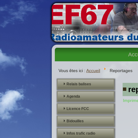
Acc
Vous êtes ici :
Accueil
Reportages
Relais balises
re
Agenda
Imprim
Licence FCC
Bidouilles
Infos trafic radio