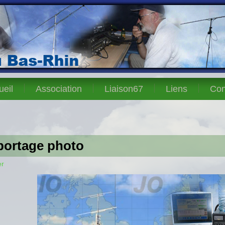
ueil
Association
Liaison67
Liens
Con
portage photo
er