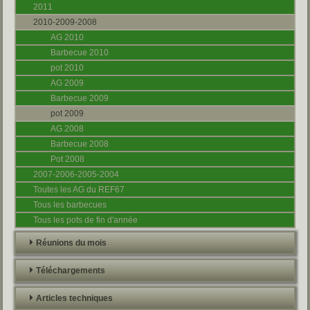
2011
2010-2009-2008
AG 2010
Barbecue 2010
pot 2010
AG 2009
Barbecue 2009
pot 2009
AG 2008
Barbecue 2008
Pot 2008
2007-2006-2005-2004
Toutes les AG du REF67
Tous les barbecues
Tous les pots de fin d'année
Réunions du mois
Téléchargements
Articles techniques