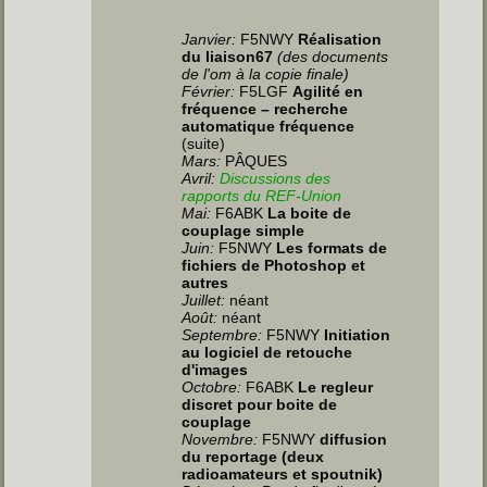
Janvier:
F5NWY
Réalisation
du liaison67
(des documents
de l'om à la copie finale)
Février:
F5LGF
Agilité en
fréquence – recherche
automatique fréquence
(suite)
Mars:
PÂQUES
Avril:
Discussions des
rapports du REF-Union
Mai:
F6ABK
La boite de
couplage simple
Juin
:
F5NWY
Les formats de
fichiers de Photoshop et
autres
Juillet
:
néant
Août:
néant
Septembre:
F5NWY
Initiation
au logiciel de retouche
d'images
Octobre:
F6ABK
Le regleur
discret pour boite de
couplage
Novembre:
F5NWY
diffusion
du reportage (deux
radioamateurs et spoutnik)