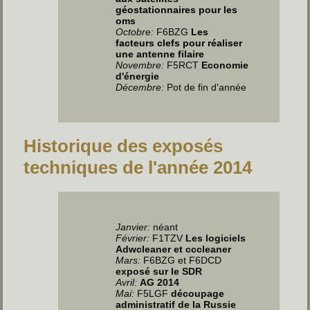
géostationnaires pour les
oms
Octobre:
F6BZG
Les
facteurs clefs pour réaliser
une antenne filaire
Novembre:
F5RCT
Economie
d'énergie
Décembre:
Pot de fin d'année
Historique des exposés
techniques de l'année 2014
Janvier:
néant
Février:
F1TZV
Les logiciels
Adwcleaner et cccleaner
Mars:
F6BZG et F6DCD
exposé sur le SDR
Avril:
AG 2014
Mai:
F5LGF
découpage
administratif de la Russie