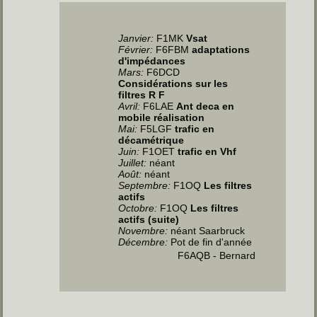
Janvier
:
F1MK
Vsat
Février:
F6FBM
adaptations
d'impédances
Mars:
F6DCD
Considérations sur les
filtres R F
Avril
:
F6LAE
Ant deca en
mobile réalisation
Mai
:
F5LGF
trafic en
décamétrique
Juin
:
F1OET
trafic en Vhf
Juillet
:
néant
Août:
néant
Septembre:
F1OQ
Les filtres
actifs
Octobre:
F1OQ
Les filtres
actifs (suite)
Novembre:
néant Saarbruck
Décembre:
Pot de fin d'année
F6AQB - Bernard