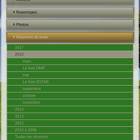
Reportages
Photos
Réunions du mois
2017
2015
mars
Le livre DMR
mai
Le livre DSTAR
septembre
octobre
novembre
2014
2013
2012
2010 à 2006
Toutes les réunions