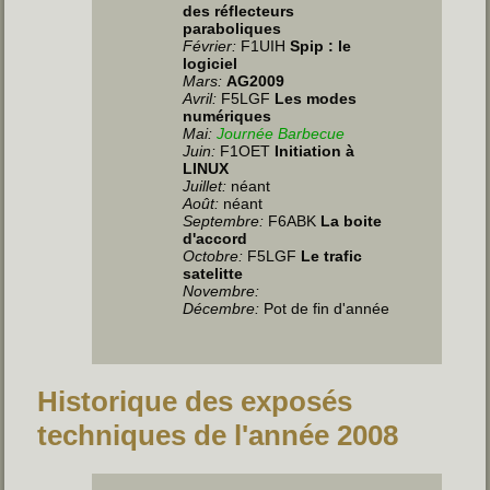
des réflecteurs
paraboliques
Février:
F1UIH
Spip : le
logiciel
Mars:
AG2009
Avril:
F5LGF
Les modes
numériques
Mai:
Journée Barbecue
Juin
:
F1OET
Initiation à
LINUX
Juillet
:
néant
Août:
néant
Septembre:
F6ABK
La boite
d'accord
Octobre:
F5LGF
Le trafic
satelitte
Novembre:
Décembre:
Pot de fin d'année
Historique des exposés
techniques de l'année 2008