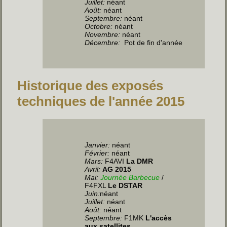
Juillet
:
néant
Août:
néant
Septembre:
néant
Octobre:
néant
Novembre:
néant
Décembre:
Pot de fin d'année
Historique des exposés
techniques de l'année 2015
Janvier:
néant
Février:
néant
Mars:
F4AVI
La DMR
Avril:
AG 2015
Mai:
Journée Barbecue
/
F4FXL
Le DSTAR
Juin
:
néant
Juillet
:
néant
Août:
néant
Septembre:
F1MK
L'accès
aux satellites