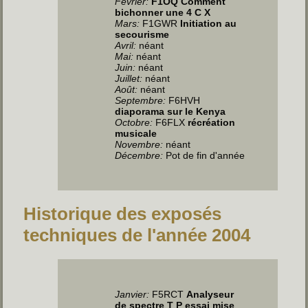
Février:
F1OQ Comment
bichonner une 4 C X
Mars:
F1GWR
Initiation au
secourisme
Avril
:
néant
Mai
:
néant
Juin
:
néant
Juillet
:
néant
Août:
néant
Septembre:
F6HVH
diaporama sur le Kenya
Octobre:
F6FLX
récréation
musicale
Novembre:
néant
Décembre:
Pot de fin d'année
Historique des exposés
techniques de l'année 2004
Janvier:
F5RCT
Analyseur
de spectre T P essai mise