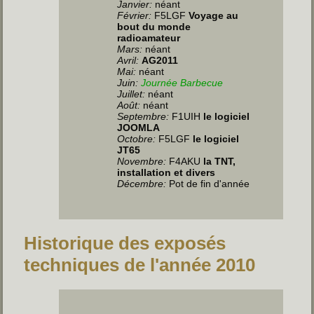
Janvier:
néant
Février:
F5LGF
Voyage au
bout du monde
radioamateur
Mars:
néant
Avril:
AG2011
Mai:
néant
Juin
:
Journée Barbecue
Juillet
:
néant
Août:
néant
Septembre:
F1UIH
le logiciel
JOOMLA
Octobre:
F5LGF
le logiciel
JT65
Novembre:
F4AKU
la TNT,
installation et divers
Décembre:
Pot de fin d'année
Historique des exposés
techniques de l'année 2010