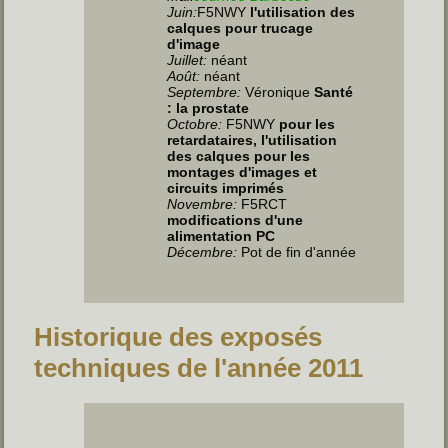
Juin
:
F5NWY
l'utilisation des
calques pour trucage
d'image
Juillet
:
néant
Août:
néant
Septembre:
Véronique
Santé
: la prostate
Octobre:
F5NWY
pour les
retardataires, l'utilisation
des calques pour les
montages d'images et
circuits imprimés
Novembre:
F5RCT
modifications d'une
alimentation PC
Décembre:
Pot de fin d'année
Historique des exposés
techniques de l'année 2011