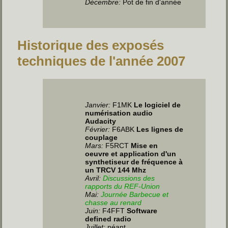
Décembre:
Pot de fin d'année
Historique des exposés
techniques de l'année 2007
Janvier
:
F1MK
Le logiciel de
numérisation audio
Audacity
Février:
F6ABK
Les lignes de
couplage
Mars:
F5RCT
Mise en
oeuvre et application d'un
synthetiseur de fréquence à
un TRCV 144 Mhz
Avril:
Discussions des
rapports du REF-Union
Mai:
Journée Barbecue et
chasse au renard
Juin
:
F4FFT
Software
defined radio
Juillet
:
néant