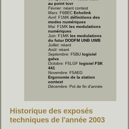
au point tcvr
Février:
néant contest
Mars:
F6BEC
Echolink
Avril:
F1MK
définitions des
modes numériques
Mai:
F1MK
les modulations
numériques
Juin:
F1MK
les modulations
du futur DODFM UNB UWB
Juillet
:
néant
Août:
néant
Septembre:
F5BU
logiciel
galva
Octobre:
F5LGF
logiciel FSK
441
Novembre:
F5AEG
Ergonomie de la station
contest
Décembre:
Pot de fin d'année
Historique des exposés
techniques de l'année 2003