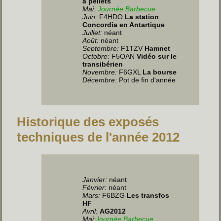
à pellets
Mai:
Journée Barbecue
Juin
:
F4HDO
La station
Concordia en Antartique
Juillet
:
néant
Août:
néant
Septembre:
F1TZV
Hamnet
Octobre:
F5OAN
Vidéo sur le
transibérien
Novembre:
F6GXL
La bourse
Décembre:
Pot de fin d'année
Historique des exposés
techniques de l'année 2012
Janvier:
néant
Février:
néant
Mars:
F6BZG
Les transfos
HF
Avril:
AG2012
Mai:
Journée Barbecue