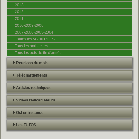
2013
2012
2011
2010-2009-2008
2007-2006-2005-2004
Toutes les AG du REF67
Tous les barbecues
Tous les pots de fin d'année
Réunions du mois
Téléchargements
Articles techniques
Vidéos radioamateurs
Qsl en instance
Les TUTOS